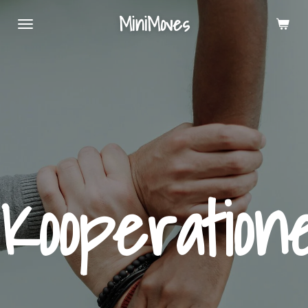
Zum
MiniMoves
Hauptinhalt
springen
Kooperation