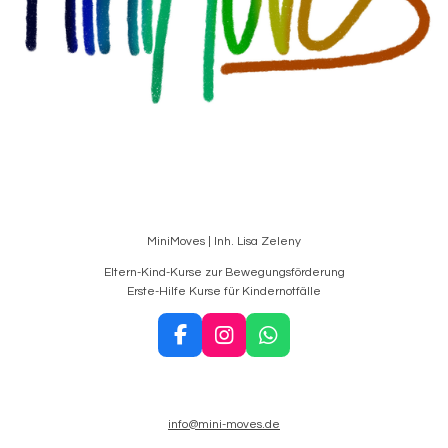
MiniMoves | Inh. Lisa Zeleny
Eltern-Kind-Kurse zur Bewegungsförderung
Erste-Hilfe Kurse für Kindernotfälle
F
I
W
a
n
h
c
s
a
e
t
t
b
a
s
info@mini-moves.de
o
g
A