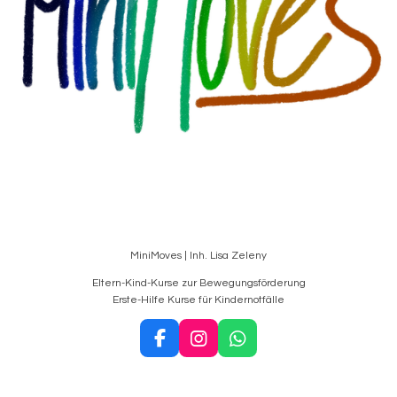
MiniMoves | Inh. Lisa Zeleny
Eltern-Kind-Kurse zur Bewegungsförderung
Erste-Hilfe Kurse für Kindernotfälle
F
I
W
a
n
h
c
s
a