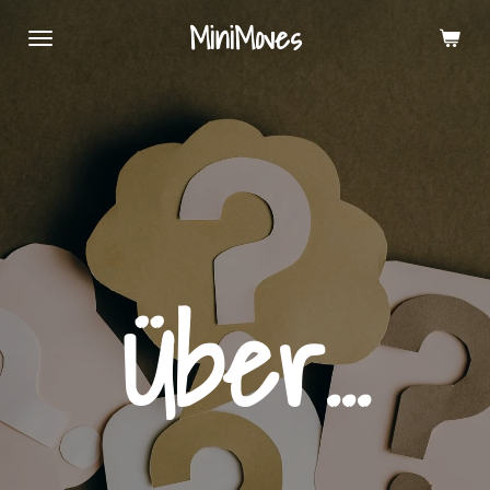
Zum
MiniMoves
Hauptinhalt
springen
Über...