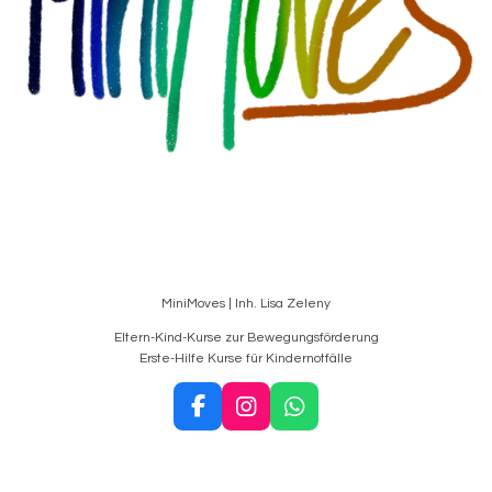
MiniMoves | Inh. Lisa Zeleny
Eltern-Kind-Kurse zur Bewegungsförderung
Erste-Hilfe Kurse für Kindernotfälle
F
I
W
a
n
h
c
s
a
e
t
t