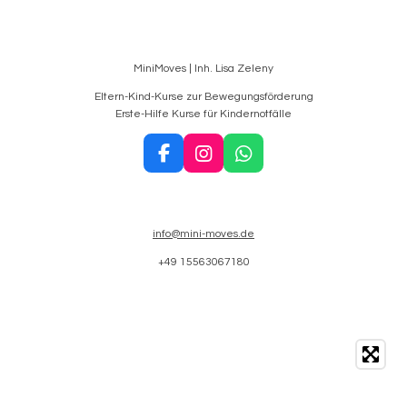
MiniMoves | Inh. Lisa Zeleny
Eltern-Kind-Kurse zur Bewegungsförderung
Erste-Hilfe Kurse für Kindernotfälle
F
I
W
a
n
h
c
s
a
e
t
t
b
a
s
info@mini-moves.de
o
g
A
+49 15563067180
o
r
p
k
a
p
m