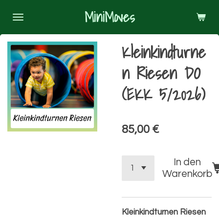
Zum
MiniMoves
Hauptinhalt
springen
Kleinkindturne
n Riesen DO
(EKK 5/2026)
85,00 €
In den
Warenkorb
Kleinkindturnen Riesen